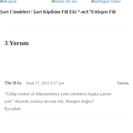
Şart Cümleleri / Şart Kipi
İsim Fiil Eki “-mA”
Ettirgen Fiil
3 Yorum
The RAz
Ocak 17, 2022 9:57 pm
Yanıtla
“Gidip ondan af dil(emekten) yada (mekten) başka çarem
yok” diyerek yoluna devam etti. Hangisi doğru?
Eyvallah