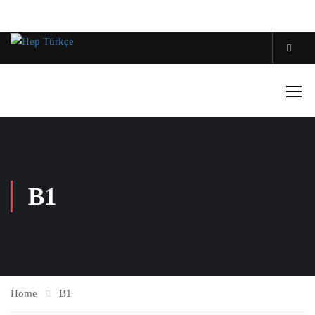
B1
Home
B1