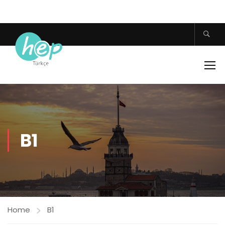
B1
Home
B1