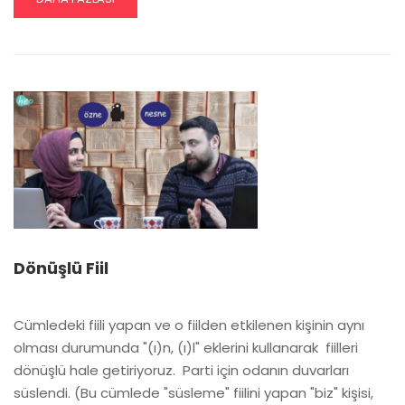
MORE
ABOUT
İSIM
FIIL
EKI
“-
IŞ”
Dönüşlü Fiil
Cümledeki fiili yapan ve o fiilden etkilenen kişinin aynı
olması durumunda "(ı)n, (ı)l" eklerini kullanarak fiilleri
dönüşlü hale getiriyoruz. ​ Parti için odanın duvarları
süslendi. (Bu cümlede "süsleme" fiilini yapan "biz" kişisi,