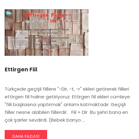
FIIL
EKI
“-
MA”
Ettirgen Fiil
Türkçede geçişli fiillere "-DIr, -t, -r" ekleri getirerek fiilleri
ettirgen fiil haline getiriyoruz. Ettirgen fiil ekleri cümleye
"fiili başkasına yaptırmak" anlamı katmaktadır. ​Geçişli
fiiller nesne alabilen fiillerdir. Fiil + DIr ​Bu şehri bana en
çok şairler sevdirdi. (Bebek banyo …
READ
DAHA FAZLASI