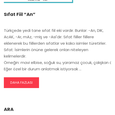
Sıfat Fiil “An”
Türkçede yedi tane sıfat fiil eki vardır. Bunlar: -An, DIK,
AcAK, -Ar, mAz, -mIş ve -AsI'dır. Sıfat fiiller fiillere
eklenerek bu fiillerden sıfatlar ve kalıcı isimler türetirler.
Sıfat: İsimlerin önüne gelerek onları niteleyen
kelimelerdir.
Örneğin: mavi elbise, soğuk su, yaramaz çocuk, çalışkan öğ
Eğer özel bir durum anlatmak istiyorsak …
READ
DAHA FAZLASI
MORE
ABOUT
SIFAT
FIIL
“AN”
ARA