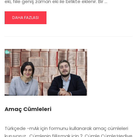
eki, fiile geniş zaman eki ile birlikte eklenir. Bir …
READ
DAHA FAZLASI
MORE
ABOUT
ZARF-
FIIL
EKI
“-
KEN”
Amaç Cümleleri
Türkçede -mAk için formunu kullanarak amaç cümleleri
kuruyoruz. ​ Cümlenin fiili+mak için 2. Cümle Cümle:Hediye