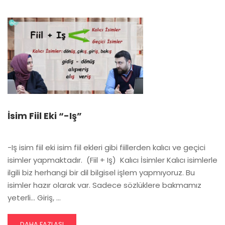
FIIL
EKI
“-
MAK”
İsim Fiil Eki “-Iş”
-Iş isim fiil eki isim fiil ekleri gibi fiillerden kalıcı ve geçici
isimler yapmaktadır. (Fiil + Iş) ​ Kalıcı İsimler Kalıcı isimlerle
ilgili biz herhangi bir dil bilgisel işlem yapmıyoruz. Bu
isimler hazır olarak var. Sadece sözlüklere bakmamız
yeterli... Giriş, …
READ
DAHA FAZLASI