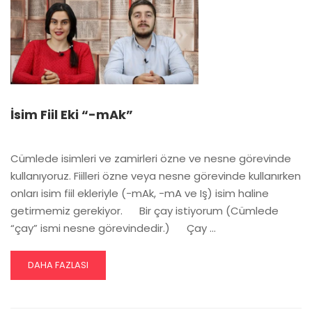
İsim Fiil Eki “-mAk”
Cümlede isimleri ve zamirleri özne ve nesne görevinde
kullanıyoruz. Fiilleri özne veya nesne görevinde kullanırken
onları isim fiil ekleriyle (-mAk, -mA ve Iş) isim haline
getirmemiz gerekiyor. Bir çay istiyorum (Cümlede
“çay” ismi nesne görevindedir.) Çay …
READ
DAHA FAZLASI
MORE
ABOUT
İSIM