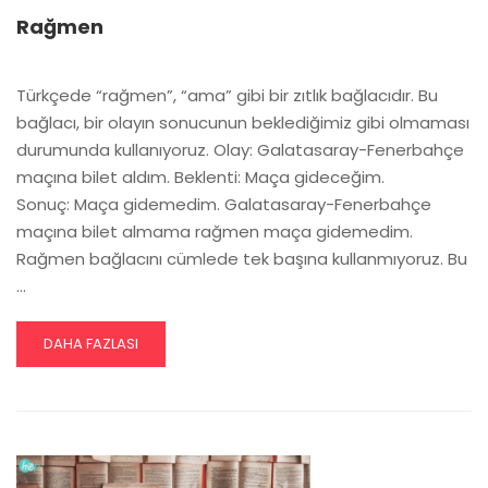
Rağmen
Türkçede “rağmen”, “ama” gibi bir zıtlık bağlacıdır. Bu
bağlacı, bir olayın sonucunun beklediğimiz gibi olmaması
durumunda kullanıyoruz. Olay: Galatasaray-Fenerbahçe
maçına bilet aldım. Beklenti: Maça gideceğim.
Sonuç: Maça gidemedim. Galatasaray-Fenerbahçe
maçına bilet almama rağmen maça gidemedim.
Rağmen bağlacını cümlede tek başına kullanmıyoruz. Bu
…
READ
DAHA FAZLASI
MORE
ABOUT
RAĞMEN