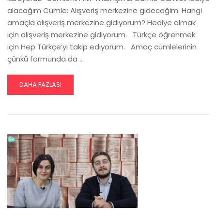
alacağım Cümle: Alışveriş merkezine gideceğim. Hangi
amaçla alışveriş merkezine gidiyorum? Hediye almak
için alışveriş merkezine gidiyorum. Türkçe öğrenmek
için Hep Türkçe’yi takip ediyorum. Amaç cümlelerinin
çünkü formunda da …
READ
DAHA FAZLASI
MORE
ABOUT
AMAÇ
CÜMLELERI