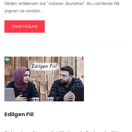
fiilden etkilenen ise "odanın duvarları". Bu cümlede fiili
yapan ve ondan …
READ
DAHA FAZLASI
MORE
ABOUT
DÖNÜŞLÜ
FIIL
Edilgen Fiil