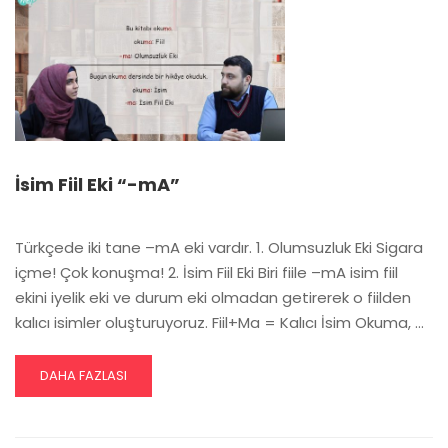
ŞART
KIPI
İsim Fiil Eki “-mA”
Türkçede iki tane –mA eki vardır. 1. Olumsuzluk Eki Sigara
içme! Çok konuşma! 2. İsim Fiil Eki Biri fiile –mA isim fiil
ekini iyelik eki ve durum eki olmadan getirerek o fiilden
kalıcı isimler oluşturuyoruz. Fiil+Ma = Kalıcı İsim Okuma, …
READ
DAHA FAZLASI
MORE
ABOUT
İSIM