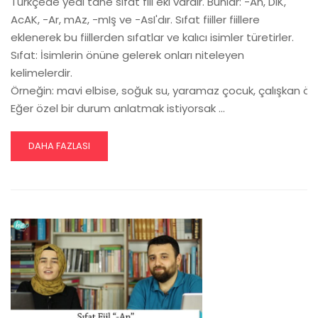
Türkçede yedi tane sıfat fiil eki vardır. Bunlar: -An, DIK,
AcAK, -Ar, mAz, -mIş ve -AsI'dır. Sıfat fiiller fiillere
eklenerek bu fiillerden sıfatlar ve kalıcı isimler türetirler.
Sıfat: İsimlerin önüne gelerek onları niteleyen
kelimelerdir.
Örneğin: mavi elbise, soğuk su, yaramaz çocuk, çalışkan öğ
Eğer özel bir durum anlatmak istiyorsak …
READ
DAHA FAZLASI
MORE
ABOUT
EDILGEN
FIIL