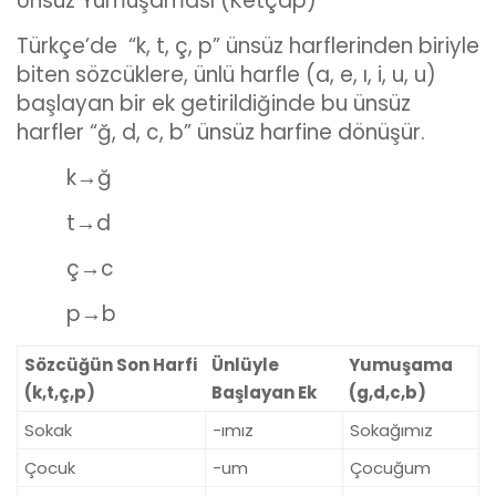
Ünsüz Yumuşaması (Ketçap)
Türkçe’de “k, t, ç, p” ünsüz harflerinden biriyle
biten sözcüklere, ünlü harfle (a, e, ı, i, u, u)
başlayan bir ek getirildiğinde bu ünsüz
harfler “ğ, d, c, b” ünsüz harfine dönüşür.
k→ğ
t→d
ç→c
p→b
Sözcüğün Son Harfi
Ünlüyle
Yumuşama
(k,t,ç,p)
Başlayan Ek
(g,d,c,b)
Sokak
-ımız
Sokağımız
Çocuk
-um
Çocuğum