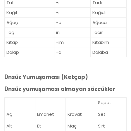
Tat
-ı
Tadı
Kağıt
-ı
Kağıdı
Ağaç
-a
Ağaca
İlaç
ın
İlacın
Kitap
-ım
Kitabım
Dolap
-a
Dolaba
Ünsüz Yumuşaması (Ketçap)
Ünsüz yumuşaması olmayan sözcükler
Sepet
Aç
Emanet
Kravat
Set
Alt
Et
Maç
Sırt