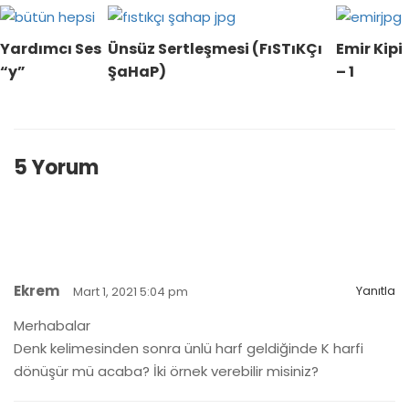
Yardımcı Ses
Ünsüz Sertleşmesi (FıSTıKÇı
Emir Kipi
“y”
ŞaHaP)
– 1
5 Yorum
Ekrem
Yanıtla
Mart 1, 2021 5:04 pm
Merhabalar
Denk kelimesinden sonra ünlü harf geldiğinde K harfi
dönüşür mü acaba? İki örnek verebilir misiniz?