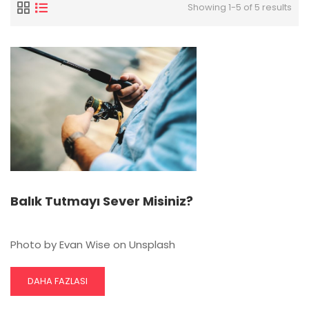
Showing 1-5 of 5 results
Balık Tutmayı Sever Misiniz?
Photo by Evan Wise on Unsplash
READ
DAHA FAZLASI
MORE
ABOUT