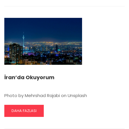
BALIK
TUTMAYI
SEVER
MISINIZ?
İran’da Okuyorum
Photo by Mehrshad Rajabi on Unsplash
READ
DAHA FAZLASI
MORE
ABOUT
İRAN’DA