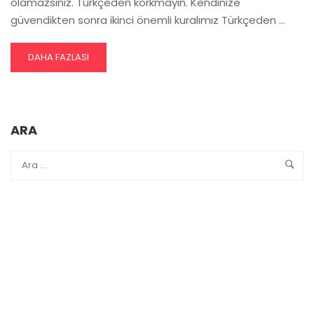
olamazsınız. Türkçeden korkmayın. Kendinize
güvendikten sonra ikinci önemli kuralımız Türkçeden …
READ
DAHA FAZLASI
MORE
ABOUT
TÜRKÇE
ÖĞRENIMINE
BAŞLAMADAN
ARA
ÖNCE