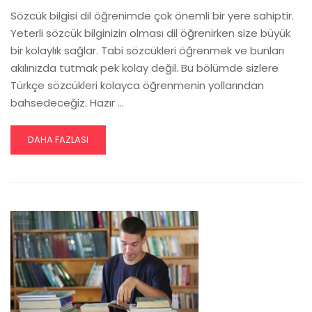
Sözcük bilgisi dil öğrenimde çok önemli bir yere sahiptir.
Yeterli sözcük bilginizin olması dil öğrenirken size büyük
bir kolaylık sağlar. Tabi sözcükleri öğrenmek ve bunları
akılınızda tutmak pek kolay değil. Bu bölümde sizlere
Türkçe sözcükleri kolayca öğrenmenin yollarından
bahsedeceğiz. Hazır …
READ
DAHA FAZLASI
MORE
ABOUT
SÖZCÜK
EZBERLEME-
1