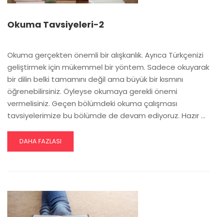
Okuma Tavsiyeleri-2
Okuma gerçekten önemli bir alışkanlık. Ayrıca Türkçenizi
geliştirmek için mükemmel bir yöntem. Sadece okuyarak
bir dilin belki tamamını değil ama büyük bir kısmını
öğrenebilirsiniz. Öyleyse okumaya gerekli önemi
vermelisiniz. Geçen bölümdeki okuma çalışması
tavsiyelerimize bu bölümde de devam ediyoruz. Hazır …
READ
DAHA FAZLASI
MORE
ABOUT
OKUMA
TAVSIYELERI-2