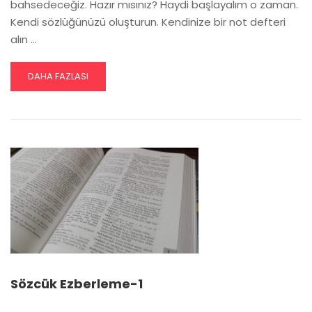
bahsedeceğiz. Hazır mısınız? Haydi başlayalım o zaman.
Kendi sözlüğünüzü oluşturun. Kendinize bir not defteri
alın …
READ
DAHA FAZLASI
MORE
ABOUT
SÖZCÜK
EZBERLEME-
2
Sözcük Ezberleme-1