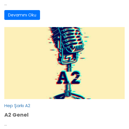
...
Devamını Oku
Hep Şarkı A2
A2 Genel
...