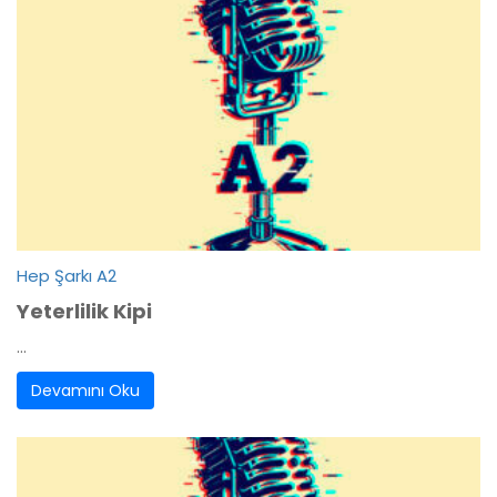
Hep Şarkı A2
Yeterlilik Kipi
...
Devamını Oku