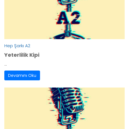
Hep Şarkı A2
Yeterlilik Kipi
...
Devamını Oku