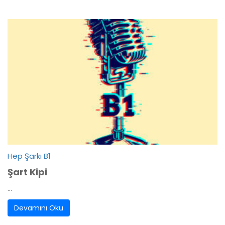
Hep Şarkı B1
Şart Kipi
...
Devamını Oku