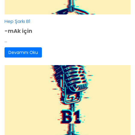
Hep Şarkı B1
-mAk için
...
Devamını Oku