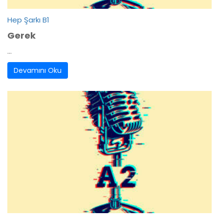
Hep Şarkı B1
Gerek
...
Devamını Oku