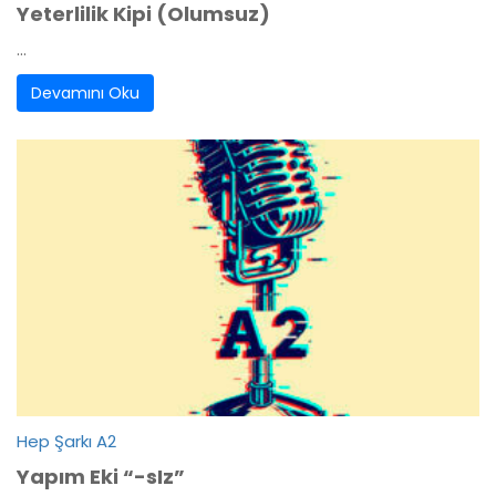
Yeterlilik Kipi (Olumsuz)
...
Devamını Oku
Hep Şarkı A2
Yapım Eki “-sIz”