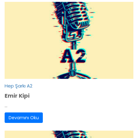
Hep Şarkı A2
Emir Kipi
...
Devamını Oku