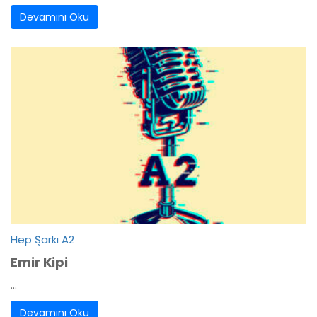
Devamını Oku
Hep Şarkı A2
Emir Kipi
...
Devamını Oku