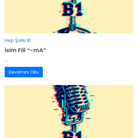
Hep Şarkı B1
İsim Fiil “-mA”
...
Devamını Oku