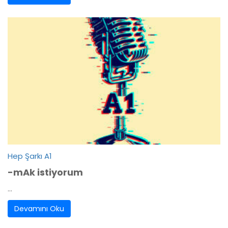
Hep Şarkı A1
-mAk istiyorum
...
Devamını Oku