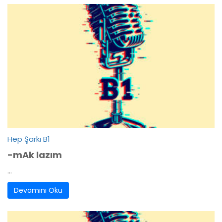
Hep Şarkı B1
-mAk lazım
...
Devamını Oku