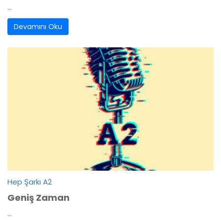
...
Devamını Oku
Hep Şarkı A2
Geniş Zaman
...