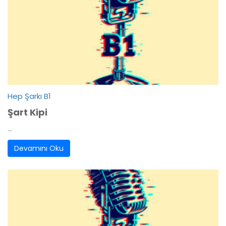
Hep Şarkı B1
Şart Kipi
...
Devamını Oku