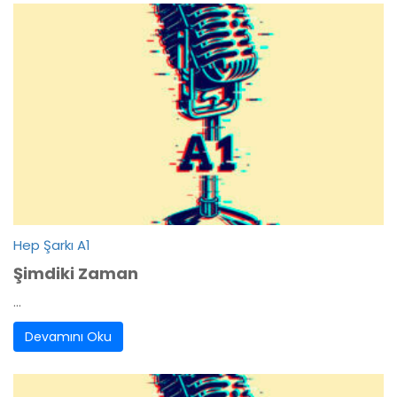
Hep Şarkı A1
Şimdiki Zaman
...
Devamını Oku