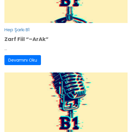
Hep Şarkı B1
Zarf Fiil “–ArAk”
...
Devamını Oku