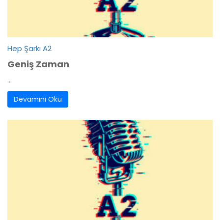
Hep Şarkı A2
Geniş Zaman
...
Devamını Oku