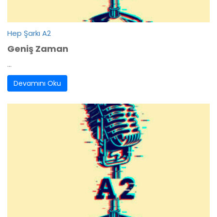
Hep Şarkı A2
Geniş Zaman
...
Devamını Oku