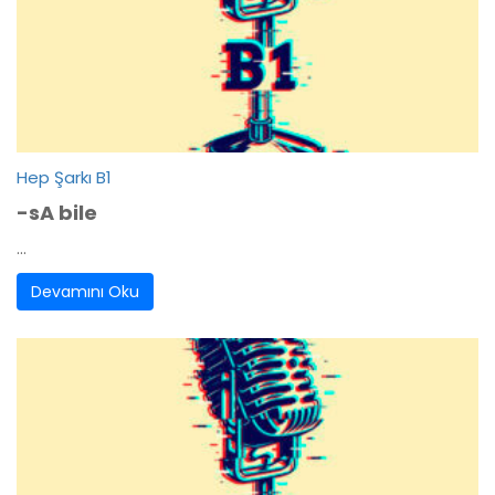
Hep Şarkı B1
-sA bile
...
Devamını Oku