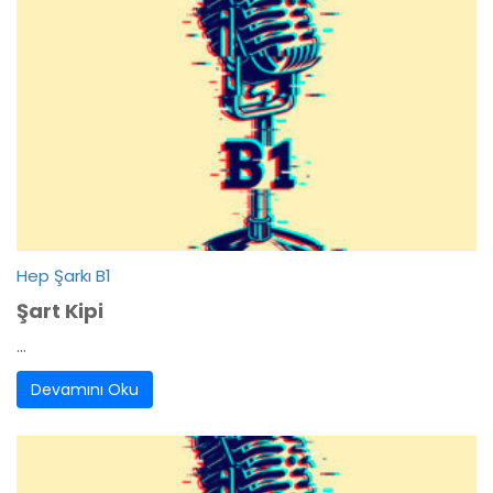
Hep Şarkı B1
Şart Kipi
...
Devamını Oku