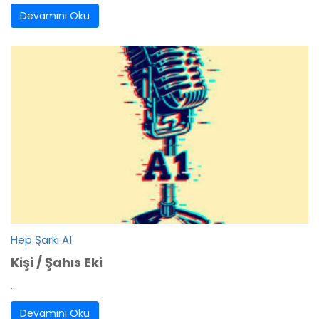
Devamını Oku
Hep Şarkı A1
Kişi / Şahıs Eki
...
Devamını Oku