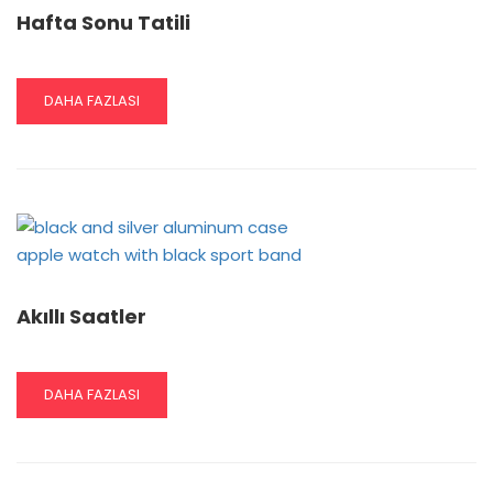
Hafta Sonu Tatili
READ
DAHA FAZLASI
MORE
ABOUT
HAFTA
SONU
TATILI
Akıllı Saatler
READ
DAHA FAZLASI
MORE
ABOUT
AKILLI
SAATLER