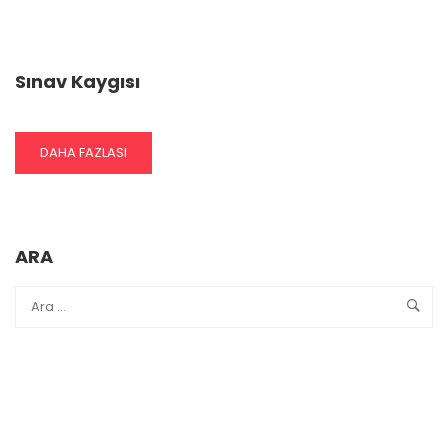
Sınav Kaygısı
READ
DAHA FAZLASI
MORE
ABOUT
SINAV
KAYGISI
ARA