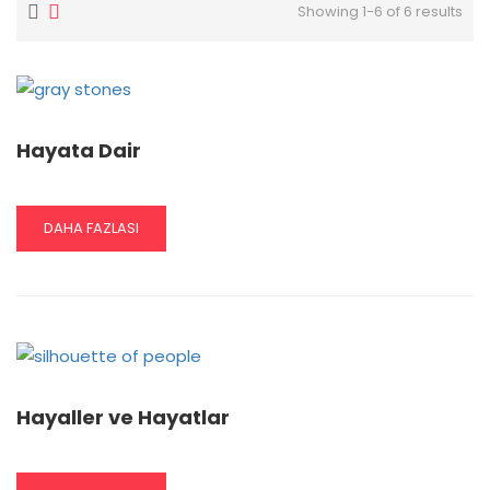
Showing 1-6 of 6 results
Hayata Dair
READ
DAHA FAZLASI
MORE
ABOUT
HAYATA
DAIR
Hayaller ve Hayatlar