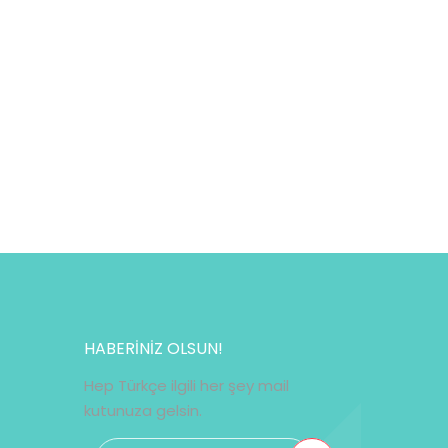
HABERİNİZ OLSUN!
Hep Türkçe ilgili her şey mail
kutunuza gelsin.