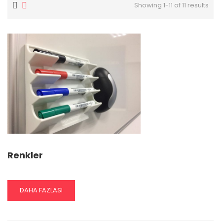
Showing 1-11 of 11 results
Renkler
READ
DAHA FAZLASI
MORE
ABOUT
RENKLER