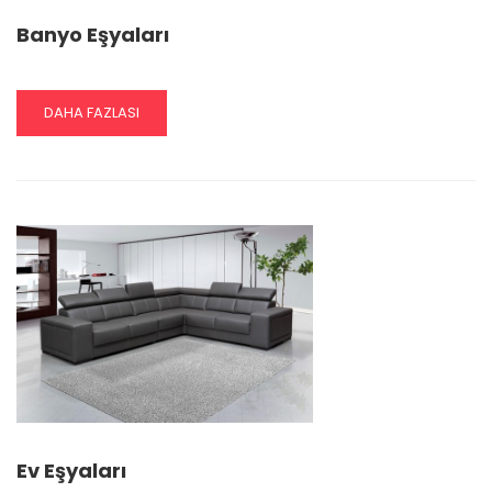
Banyo Eşyaları
READ
DAHA FAZLASI
MORE
ABOUT
BANYO
EŞYALARI
Ev Eşyaları