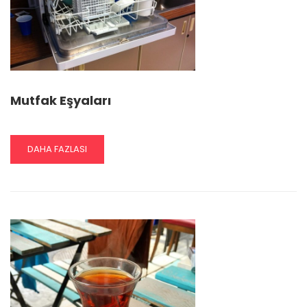
Mutfak Eşyaları
READ
DAHA FAZLASI
MORE
ABOUT
MUTFAK
EŞYALARI