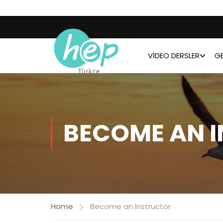
VIDEO DERSLER
GE
BECOME AN 
Home
Become an Instructor