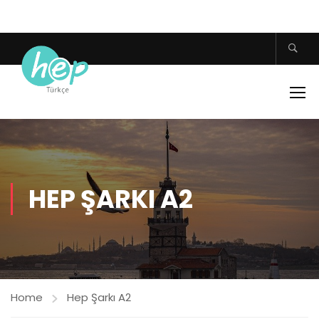
HEP ŞARKI A2
Home
Hep Şarkı A2