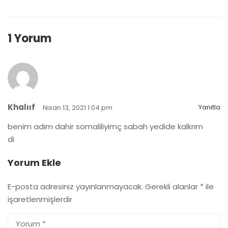
1 Yorum
Khalııf
Yanıtla
Nisan 13, 2021 1:04 pm
benim adım dahir somaliliyimç sabah yedide kalkrım
di
Yorum Ekle
E-posta adresiniz yayınlanmayacak.
Gerekli alanlar
*
ile
işaretlenmişlerdir