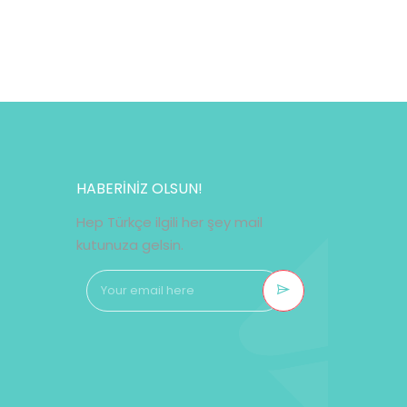
HABERİNİZ OLSUN!
Hep Türkçe ilgili her şey mail
kutunuza gelsin.