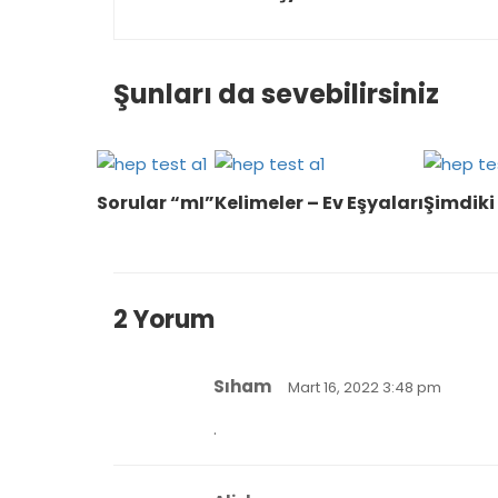
Şunları da sevebilirsiniz
Sorular “mI”
Kelimeler – Ev Eşyaları
Şimdik
2 Yorum
Sıham
Mart 16, 2022 3:48 pm
.