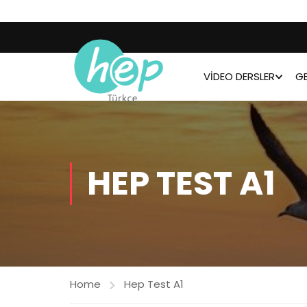
VIDEO DERSLER
GE
HEP TEST A1
Home
Hep Test A1