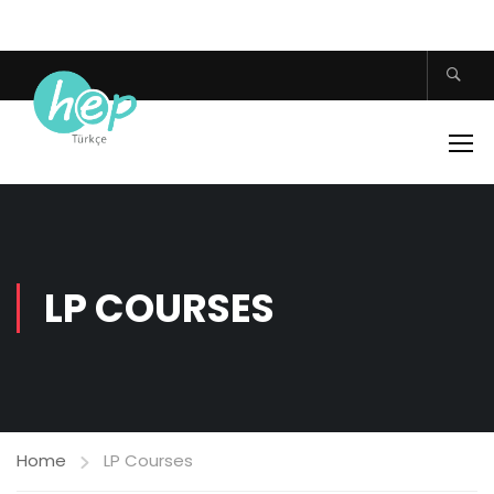
LP COURSES
Home
LP Courses