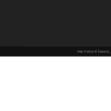
Hep Türkçe ©
[wpsos_