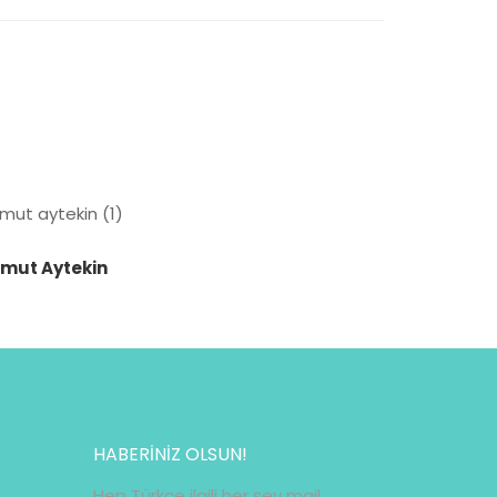
mut Aytekin
HABERİNİZ OLSUN!
Hep Türkçe ilgili her şey mail