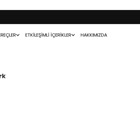
REÇLER
ETKILEŞIMLI İÇERIKLER
HAKKIMIZDA
rk