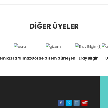
DIĞER ÜYELER
Kemik
Esra Yılmaz
Gözde Gizem Gürleşen
Eray Bilgin
U