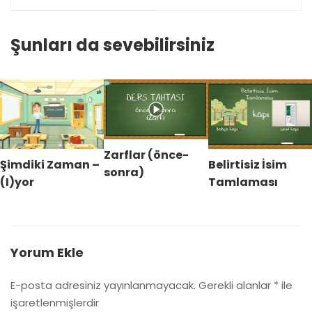
...A kadar)
Şunları da sevebilirsiniz
Zarflar (önce-
Şimdiki Zaman –
Belirtisiz İsim
sonra)
(I)yor
Tamlaması
Yorum Ekle
E-posta adresiniz yayınlanmayacak.
Gerekli alanlar
*
ile
işaretlenmişlerdir