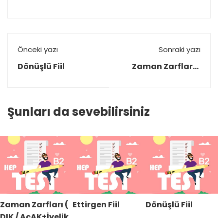
Önceki yazı
Sonraki yazı
Dönüşlü Fiil
Zaman Zarfları (
DIK / AcAK+İyelik Eki
sırada / zaman)
Şunları da sevebilirsiniz
Zaman Zarfları (
Ettirgen Fiil
Dönüşlü Fiil
DIK / AcAK+İyelik