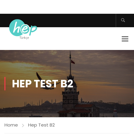
HEP TEST B2
Home
Hep Test B2