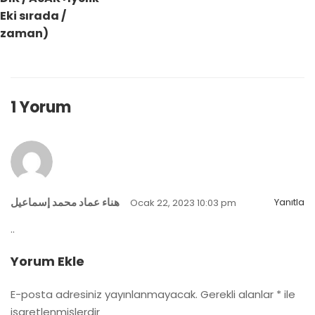
Eki sırada /
zaman)
1 Yorum
هناء عماد محمد إسماعيل
Yanıtla
Ocak 22, 2023 10:03 pm
..
Yorum Ekle
E-posta adresiniz yayınlanmayacak.
Gerekli alanlar
*
ile
işaretlenmişlerdir