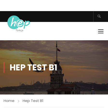
HEP TEST B1
Home
Hep Test B1