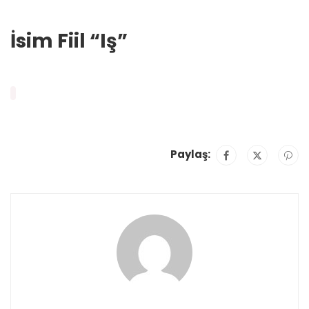
İsim Fiil “Iş”
Paylaş: