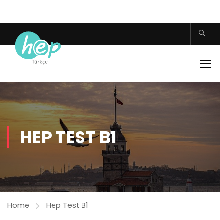
HEP TEST B1
Home
Hep Test B1