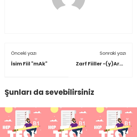
Önceki yazı
Sonraki yazı
İsim Fiil "mAk"
Zarf Fiiller -(y)ArAk
- (y)A ... (y)A
Şunları da sevebilirsiniz