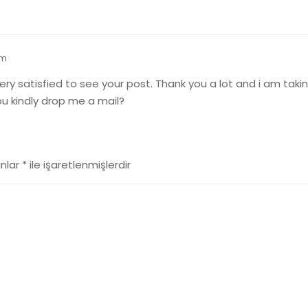
am
ery satisfied to see your post. Thank you a lot and i am taki
ou kindly drop me a mail?
anlar
*
ile işaretlenmişlerdir