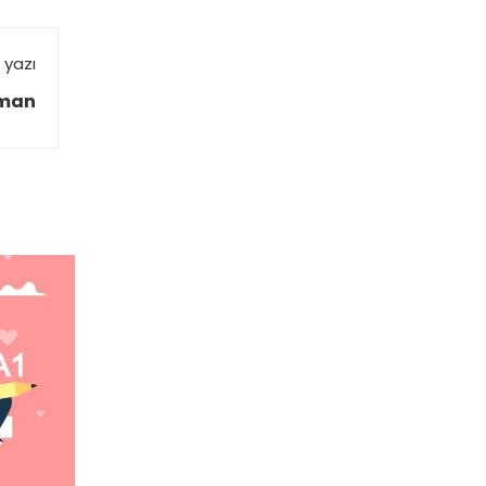
 yazı
aman