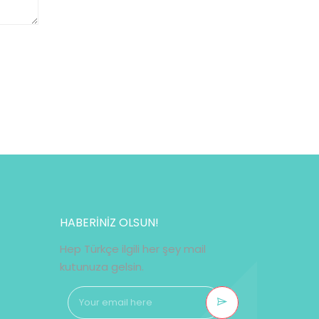
HABERİNİZ OLSUN!
Hep Türkçe ilgili her şey mail
kutunuza gelsin.