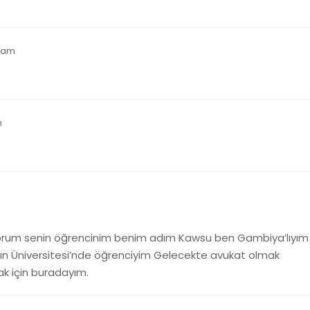
7 am
m
iyorum senin öğrencinim benim adım Kawsu ben Gambiya’lıyım
tın Üniversitesi’nde öğrenciyim Gelecekte avukat olmak
k için buradayım.