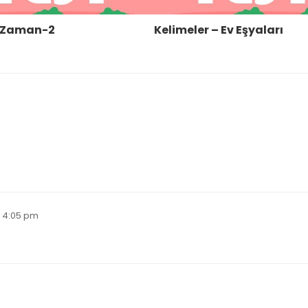
i Zaman-2
Kelimeler – Ev Eşyaları
1 4:05 pm