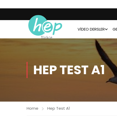
VIDEO DERSLER
GE
HEP TEST A1
Home
Hep Test A1