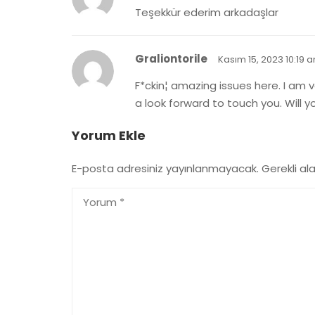
Teşekkür ederim arkadaşlar
Graliontorile
Kasım 15, 2023 10:19 
F*ckin¦ amazing issues here. I am v
a look forward to touch you. Will y
Yorum Ekle
E-posta adresiniz yayınlanmayacak.
Gerekli al