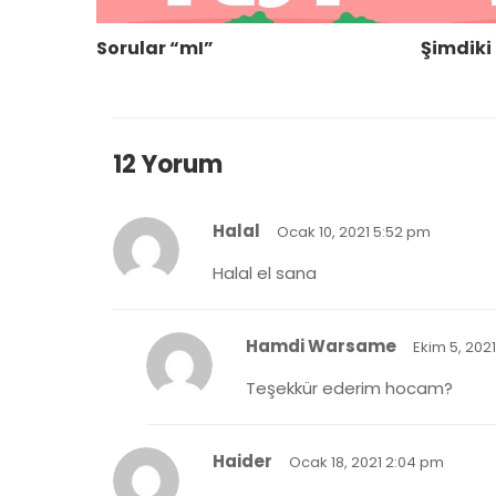
Sorular “mI”
Şimdik
12 Yorum
Halal
Ocak 10, 2021 5:52 pm
Halal el sana
Hamdi Warsame
Ekim 5, 202
Teşekkür ederim hocam?
Haider
Ocak 18, 2021 2:04 pm