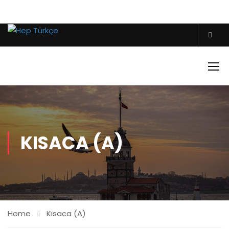
KISACA (A)
Home
Kısaca (A)