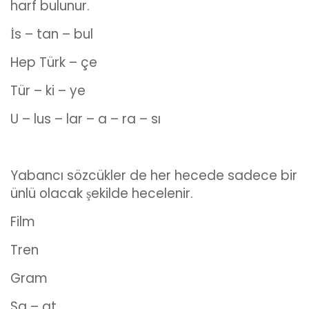
harf bulunur.
İs – tan – bul
Hep Türk – çe
Tür – ki – ye
U – lus – lar – a – ra – sı
Yabancı sözcükler de her hecede sadece bir
ünlü olacak şekilde hecelenir.
Film
Tren
Gram
Sa – at