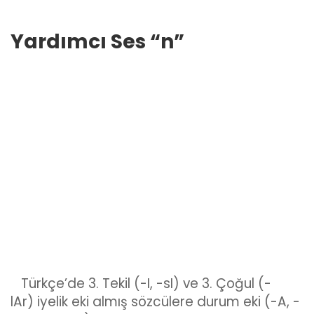
Yardımcı Ses “n”
Türkçe’de 3. Tekil (-I, -sI) ve 3. Çoğul (-
lAr) iyelik eki almış sözcülere durum eki (-A, -