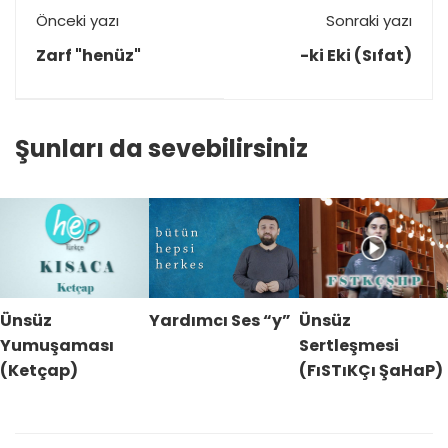
Önceki yazı
Sonraki yazı
Zarf "henüz"
-ki Eki (Sıfat)
Şunları da sevebilirsiniz
Ünsüz
Yardımcı Ses “y”
Ünsüz
Yumuşaması
Sertleşmesi
(Ketçap)
(FıSTıKÇı ŞaHaP)