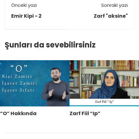
Önceki yazı
Sonraki yazı
Emir Kipi - 2
Zarf "aksine"
Şunları da sevebilirsiniz
“O” Hakkında
Zarf Fiil “Ip”