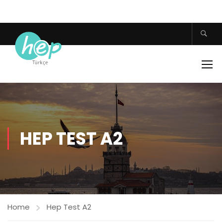
HEP TEST A2
Home
Hep Test A2