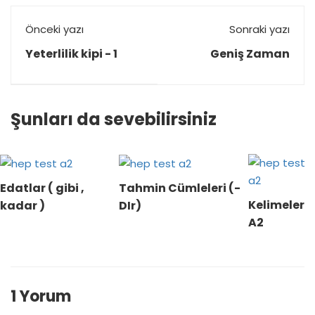
Önceki yazı
Sonraki yazı
Yeterlilik kipi - 1
Geniş Zaman
Şunları da sevebilirsiniz
Edatlar ( gibi ,
Tahmin Cümleleri (-
Kelimeler
kadar )
DIr)
A2
1 Yorum