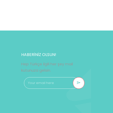
HABERİNİZ OLSUN!
Hep Türkçe ilgili her şey mail
kutunuza gelsin.