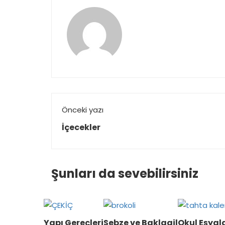
Önceki yazı
İçecekler
Şunları da sevebilirsiniz
Yapı Gereçleri
Sebze ve Baklagil
Okul Eşyala