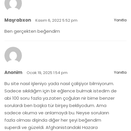
Maşrabxon
Yanıtla
Kasım 6, 2022 5:52 pm
Ben gerçekten beğendim
Anonim
Yanıtla
Ocak 19, 2025 1:54 pm
Bu site nasıl işleniyo yada nasıl çalişiyor bilmiyorum.
Sadece sıkıldığım için bir eğlence bulmak istedim de
abi 100 soru fazla ya.zaten çoğuları nir birne benzer
sorulardı ben başka tür birşey bekliyodum. Ama
sadece okuma ve anlamaydı bu. Neyse soruların
fazla olması dişinda diğer her şeyi beğendim
superdi ve güzeldi. Afghanistandaki Hazara