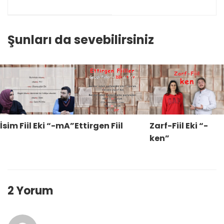
- Türkçe Seviye
Tespit Sınavı
Şunları da sevebilirsiniz
İsim Fiil Eki “-mA”
Ettirgen Fiil
Zarf-Fiil Eki “-
ken”
2 Yorum