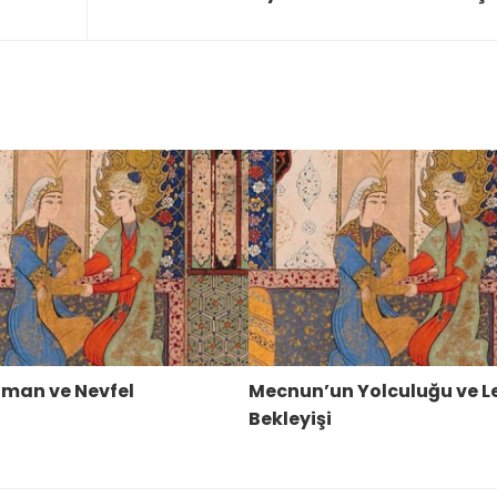
elman ve Nevfel
Mecnun’un Yolculuğu ve L
Bekleyişi