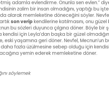
betmiş adamla evlendirme. Onunla sen evlen.” diy
ndisinin zalim bir insan olmadığını, yaptığı bu işt
da alarak memleketine döneceğini söyler. Nevfe
artık
son verip
kendilerine katılmasını, onu güzel 
cnun bu sözleri duyunca çılgına döner. Böyle bir ş
endisi için Leyla’dan başka bir güzel olmadığın
e, eski yaşamına geri döner. Nevfel, Mecnun’un b
daha fazla üzülmesine sebep olduğu için kendis
ayacağına yemin ederek memleketine döner.
ağını söylemek