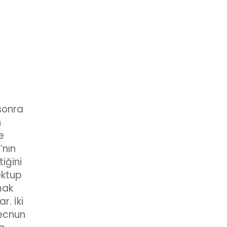
 sonra
n
e
’nın
iğini
ektup
mak
r. İki
Mecnun