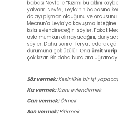
babası Nevfel’e “Kızımı bu aklını kay
yalvarır. Nevfel, Leyla’nın babasına ke
dolayı pişman olduğunu ve ordusunu 
Mecnun’a Leyla’ya kavuşma isteğine 
kızla evlendireceğini söyler. Fakat Me
asla mümkün olmayacağını, dünyada k
söyler. Daha sonra feryat ederek çöl
durumuna çok üzülür. Ona
ümit verip
çok kızar. Bir daha buralara uğram
Söz vermek:
Kesinlikle bir işi yapac
Kız vermek:
Kızını evlendirmek
Can vermek:
Ölmek
Son vermek:
Bitirmek