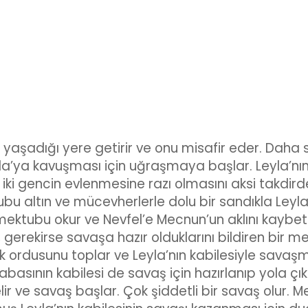
n yaşadığı yere getirir ve onu misafir eder. Daha
a’ya kavuşması için uğraşmaya başlar. Leyla’nı
ki gencin evlenmesine razı olmasını aksi takdird
bu altın ve mücevherlerle dolu bir sandıkla Leyla
ektubu okur ve Nevfel’e Mecnun’un aklını kaybett
, gerekirse savaşa hazır olduklarını bildiren bir m
ak ordusunu toplar ve Leyla’nın kabilesiyle savaş
abasının kabilesi de savaş için hazırlanıp yola çıka
ir ve savaş başlar. Çok şiddetli bir savaş olur. 