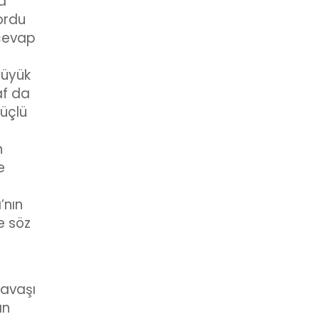
a
ordu
 cevap
büyük
af da
güçlü
n
e
’nın
e söz
savaşı
ın