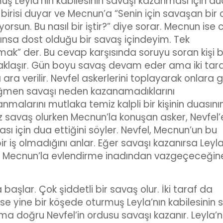
ş Leyla’nın kabilesinin savaşı kazanması için du
 birisi duyar ve Mecnun’a “Senin için savaşan bir 
rsun. Bu nasıl bir iştir?” diye sorar. Mecnun ise
nsa dost olduğu bir savaş içindeyim. Tek
mak” der. Bu cevap karşısında soruyu soran kişi 
zaklaşır. Gün boyu savaş devam eder ama iki tar
a verilir. Nevfel askerlerini toplayarak onlara 
rağmen savaşı neden kazanamadıklarını
malarını mutlaka temiz kalpli bir kişinin duasını
üz savaş olurken Mecnun’la konuşan asker, Nevfel’
 için dua ettiğini söyler. Nevfel, Mecnun’un bu
ir iş olmadığını anlar. Eğer savaşı kazanırsa Leyla
 Mecnun’la evlendirme inadından vazgeçeceğin
başlar. Çok şiddetli bir savaş olur. İki taraf da
ise yine bir köşede oturmuş Leyla’nın kabilesinin 
a doğru Nevfel’in ordusu savaşı kazanır. Leyla’n