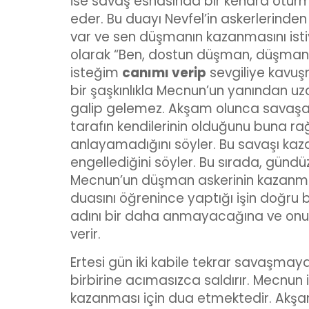
ise savaş esnasında bir kenara oturmu
eder. Bu duayı Nevfel’in askerlerinden
var ve sen düşmanın kazanmasını istiyo
olarak “Ben, dostun düşman, düşmanı
isteğim
canımı verip
sevgiliye kavuş
bir şaşkınlıkla Mecnun’un yanından u
galip gelemez. Akşam olunca savaşa ar
tarafın kendilerinin olduğunu buna 
anlayamadığını söyler. Bu savaşı kazan
engellediğini söyler. Bu sırada, günd
Mecnun’un düşman askerinin kazanması
duasını öğrenince yaptığı işin doğru b
adını bir daha anmayacağına ve onu
verir.
Ertesi gün iki kabile tekrar savaşmaya 
birbirine acımasızca saldırır. Mecnun 
kazanması için dua etmektedir. Akşam