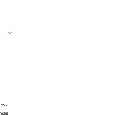
 yazı
ması